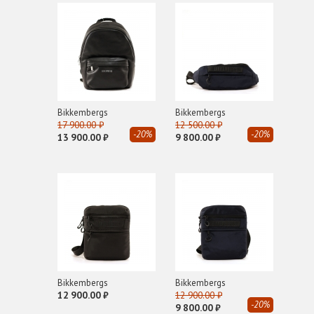
EA 7
Emporio Armani
EVA RITS
G
GIANNI CHIARINI
Bikkembergs
Bikkembergs
GIORGIO ARMANI
17 900.00 ₽
12 500.00 ₽
-20%
-20%
GLOX
13 900.00 ₽
9 800.00 ₽
H
HIDESINS
I
INUIKII
J
John Richmond
Bikkembergs
Bikkembergs
12 900.00 ₽
12 900.00 ₽
L
-20%
9 800.00 ₽