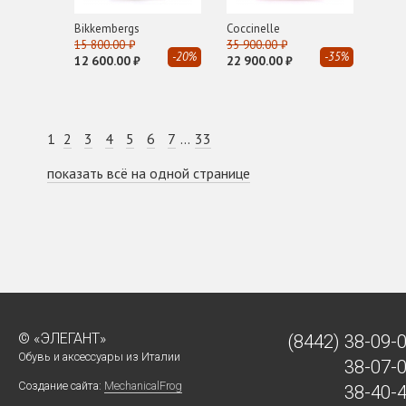
Bikkembergs
Coсcinelle
15 800.00 ₽
35 900.00 ₽
-20%
-35%
12 600.00 ₽
22 900.00 ₽
1
2
3
4
5
6
7
...
33
показать всё на одной странице
© «ЭЛЕГАНТ»
(8442)
38-09-
Обувь и аксессуары из Италии
38-07-
Создание сайта:
MechanicalFrog
38-40-