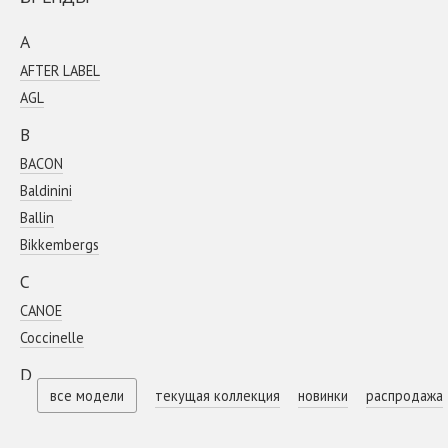
A
AFTER LABEL
AGL
B
BACON
Baldinini
Ballin
Bikkembergs
C
CANOE
Coсcinelle
D
все модели
текущая коллекция
новинки
распродажа
DIEGO M
E