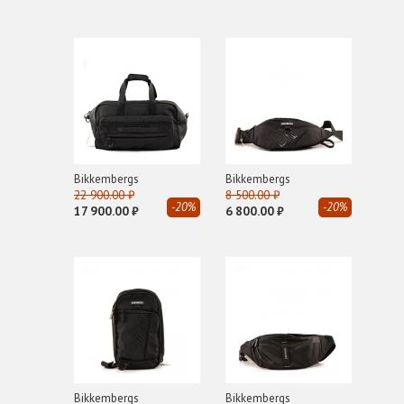
LANCASTER
M
Michael Kors
MWM
P
PLEIN SPORT
Pollini
Bikkembergs
Bikkembergs
22 900.00 ₽
8 500.00 ₽
Premiata
-20%
-20%
17 900.00 ₽
6 800.00 ₽
R
Richmond
ROBERTO FESTA
Roberto Rossi
S
STUART WEITZMAN
Bikkembergs
Bikkembergs
T