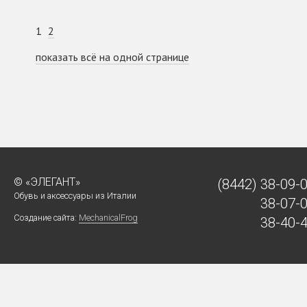
1
2
показать всё на одной странице
© «ЭЛЕГАНТ»
(8442)
38-09-
Обувь и аксессуары из Италии
38-07-
Создание сайта:
MechanicalFrog
38-40-