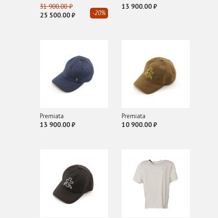
31 900.00 ₽
13 900.00 ₽
L
-20%
25 500.00 ₽
LANCASTER
M
Michael Kors
MWM
P
PLEIN SPORT
Pollini
Premiata
Premiata
13 900.00 ₽
10 900.00 ₽
Premiata
R
Richmond
ROBERTO FESTA
Roberto Rossi
S