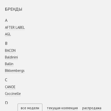
БРЕНДЫ
A
AFTER LABEL
AGL
B
BACON
Baldinini
Ballin
Bikkembergs
C
CANOE
Coсcinelle
D
все модели
текущая коллекция
распродажа
DIEGO M