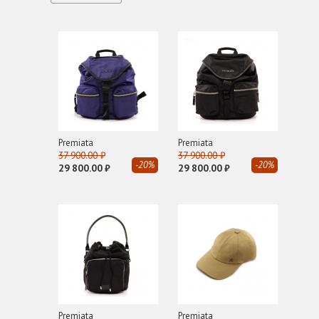
E
EA 7
Emporio Armani
EVA RITS
G
GIANNI CHIARINI
Premiata
Premiata
GIORGIO ARMANI
37 900.00 ₽
37 900.00 ₽
-20%
-20%
GLOX
29 800.00 ₽
29 800.00 ₽
H
HIDESINS
I
INUIKII
J
John Richmond
Premiata
Premiata