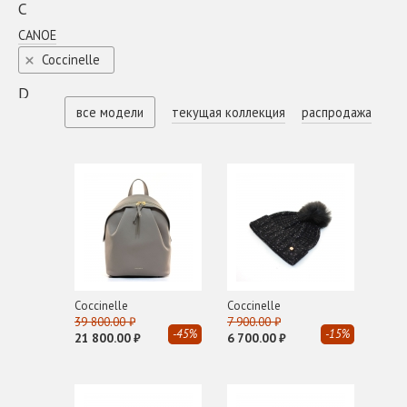
C
CANOE
Coсcinelle
D
все модели
текущая коллекция
распродажа
DIEGO M
E
EA 7
Emporio Armani
EVA RITS
G
GIANNI CHIARINI
Coсcinelle
Coсcinelle
GIORGIO ARMANI
39 800.00 ₽
7 900.00 ₽
-45%
-15%
GLOX
21 800.00 ₽
6 700.00 ₽
H
HIDESINS