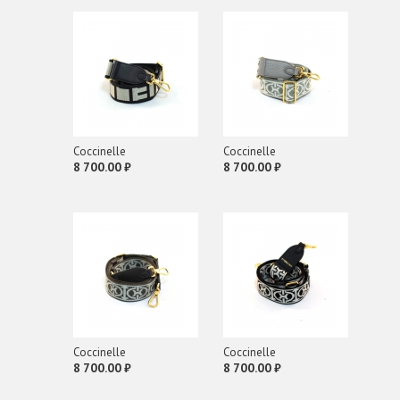
Richmond
ROBERTO FESTA
Roberto Rossi
S
STUART WEITZMAN
Coсcinelle
Coсcinelle
T
8 700.00 ₽
8 700.00 ₽
TIME TO CASHMERE
TRUSSARDI
V
VIC MATIE
Coсcinelle
Coсcinelle
8 700.00 ₽
8 700.00 ₽