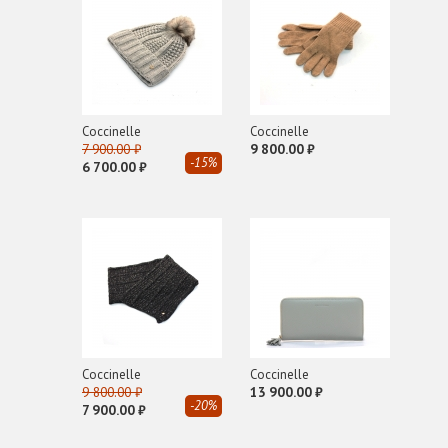
I
INUIKII
J
John Richmond
Coсcinelle
Coсcinelle
7 900.00 ₽
9 800.00 ₽
L
-15%
6 700.00 ₽
LANCASTER
M
Michael Kors
MWM
P
PLEIN SPORT
Pollini
Coсcinelle
Coсcinelle
9 800.00 ₽
13 900.00 ₽
Premiata
-20%
7 900.00 ₽
R