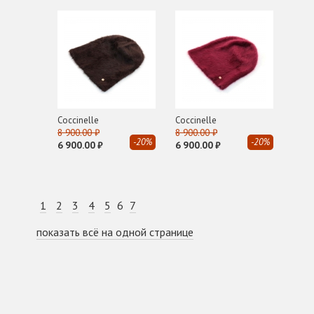
Coсcinelle
Coсcinelle
8 900.00 ₽
8 900.00 ₽
-20%
-20%
6 900.00 ₽
6 900.00 ₽
1
2
3
4
5
6
7
показать всё на одной странице