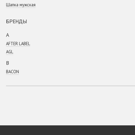
Шапка мужская
БРЕНДЫ
A
AFTER LABEL
AGL
B
BACON
Baldinini
Ballin
Bikkembergs
C
CANOE
Coсcinelle