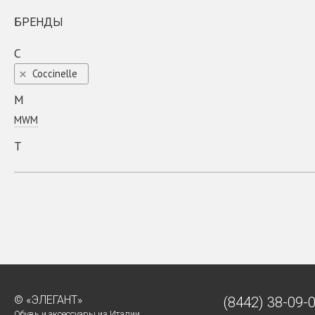
БРЕНДЫ
C
Coсcinelle
M
MWM
T
TIME TO CASHMERE
© «ЭЛЕГАНТ»
(8442)
38-09-
Обувь и аксессуары из Италии