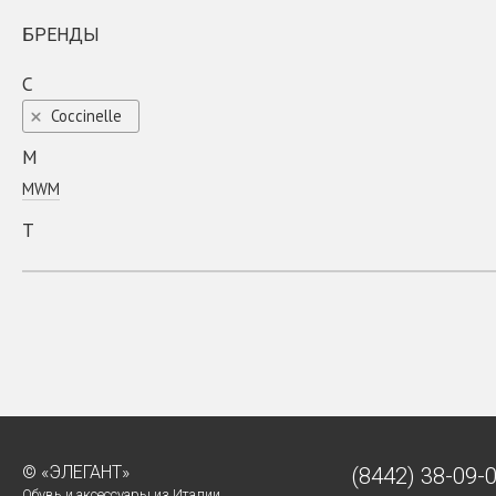
БРЕНДЫ
C
Coсcinelle
M
MWM
T
TIME TO CASHMERE
© «ЭЛЕГАНТ»
(8442)
38-09-
Обувь и аксессуары из Италии